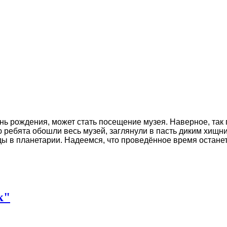
ь рождения, может стать посещение музея. Наверное, так п
 ребята обошли весь музей, заглянули в пасть диким хищн
зды в планетарии. Надеемся, что проведённое время остан
к"