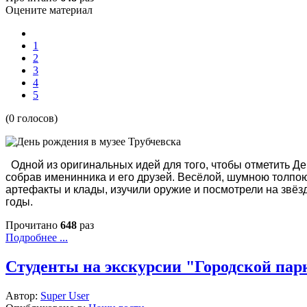
Оцените материал
1
2
3
4
5
(0 голосов)
Одной из оригинальных идей для того, чтобы отметить Ден
собрав именинника и его друзей. Весёлой, шумною толпою
артефакты и клады, изучили оружие и посмотрели на звё
годы.
Прочитано
648
раз
Подробнее ...
Студенты на экскурсии "Городской пар
Автор:
Super User