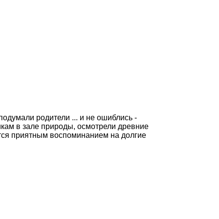
одумали родители ... и не ошиблись -
икам в зале природы, осмотрели древние
ется приятным воспоминанием на долгие