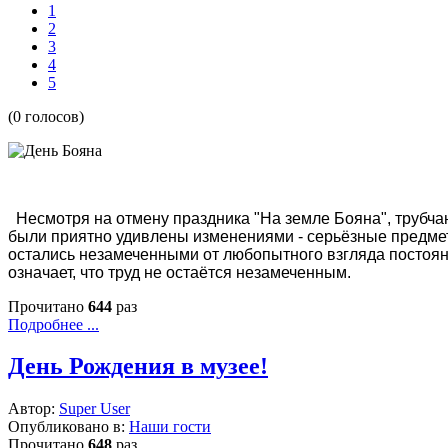
1
2
3
4
5
(0 голосов)
Несмотря на отмену праздника "На земле Бояна", трубчан
были приятно удивлены изменениями - серьёзные предмет
остались незамеченными от любопытного взгляда постоянн
означает, что труд не остаётся незамеченным.
Прочитано
644
раз
Подробнее ...
День Рождения в музее!
Автор:
Super User
Опубликовано в:
Наши гости
Прочитано
648
раз