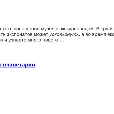
стать посещение музея с экскурсоводом. В труб
сть экспонатов может
ускользнуть
, а во время э
но и узнаете много нового …
и планетарии