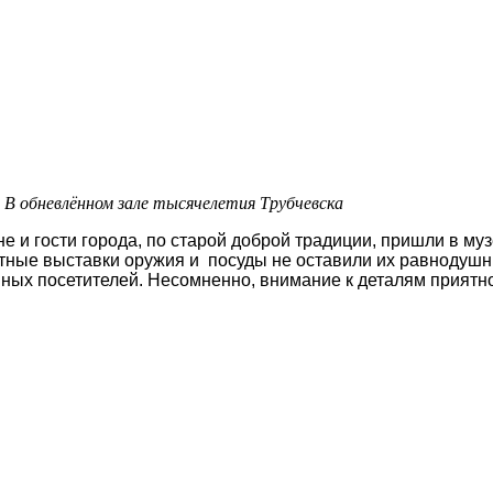
В обневлённом зале тысячелетия Трубчевска
е и гости города, по старой доброй традиции, пришли в му
ные выставки оружия и посуды не оставили их равнодушны
ых посетителей. Несомненно, внимание к деталям приятно д