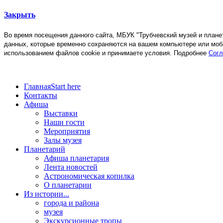
Закрыть
Во время посещения данного сайта, МБУК "Трубчевский музей и план
данных, которые временно сохраняются на вашем компьютере или моб
использованием файлов cookie и принимаете условия. Подробнее
Согл
Главная
Start here
Контакты
Афиша
Выставки
Наши гости
Мероприятия
Залы музея
Планетарий
Афиша планетария
Лента новостей
Астрономическая копилка
О планетарии
Из истории...
города и района
музея
Экскурсионные тропы