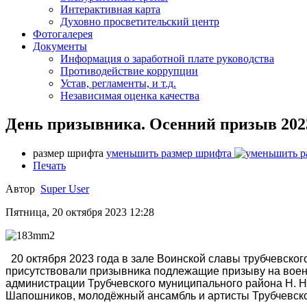
Интерактивная карта
Духовно просветительский центр
Фотогалерея
Документы
Информация о заработной плате руководства
Противодействие коррупции
Устав, регламенты, и т.д.
Независимая оценка качества
День призывника. Осенний призыв 2023
размер шрифта
уменьшить размер шрифта
Печать
Автор
Super User
Пятница, 20 октября 2023 12:28
20 октября 2023 года в зале Воинской славы трубчевско
присутствовали призывника подлежащие призыву на военн
администрации Трубчевского муниципального района Н. Н.
Шапошников, молодёжный ансамбль и артисты Трубчевског