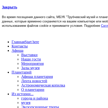
Закрыть
Во время посещения данного сайта, МБУК "Трубчевский музей и план
данных, которые временно сохраняются на вашем компьютере или моб
использованием файлов cookie и принимаете условия. Подробнее
Согл
Главная
Start here
Контакты
Афиша
Выставки
Наши гости
Мероприятия
Залы музея
Планетарий
Афиша планетария
Лента новостей
Астрономическая копилка
О планетарии
Из истории...
города и района
музея
Экскурсионные тропы