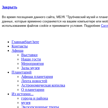
Закрыть
Во время посещения данного сайта, МБУК "Трубчевский музей и план
данных, которые временно сохраняются на вашем компьютере или моб
использованием файлов cookie и принимаете условия. Подробнее
Согл
Главная
Start here
Контакты
Афиша
Выставки
Наши гости
Мероприятия
Залы музея
Планетарий
Афиша планетария
Лента новостей
Астрономическая копилка
О планетарии
Из истории...
города и района
музея
Экскурсионные тропы