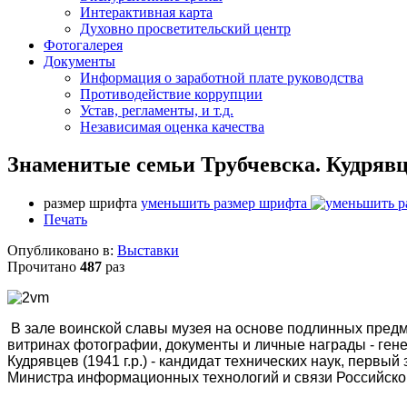
Интерактивная карта
Духовно просветительский центр
Фотогалерея
Документы
Информация о заработной плате руководства
Противодействие коррупции
Устав, регламенты, и т.д.
Независимая оценка качества
Знаменитые семьи Трубчевска. Кудряв
размер шрифта
уменьшить размер шрифта
Печать
Опубликовано в:
Выставки
Прочитано
487
раз
В зале воинской славы музея на основе подлинных предм
витринах фотографии, документы и личные награды - ген
Кудрявцев (1941 г.р.) - кандидат технических наук, перв
Министра информационных технологий и связи Российской