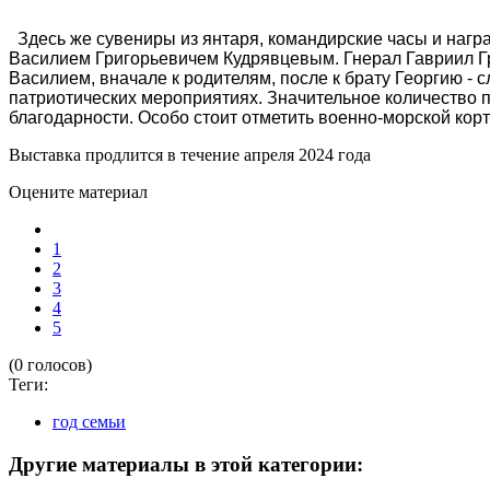
Здесь же сувениры из янтаря, командирские часы и нагр
Василием Григорьевичем Кудрявцевым. Гнерал Гавриил Г
Василием, вначале к родителям, после к брату Георгию -
патриотических мероприятиях. Значительное количество п
благодарности. Особо стоит отметить военно-морской кор
Выставка продлится в течение апреля 2024 года
Оцените материал
1
2
3
4
5
(0 голосов)
Теги:
год семьи
Другие материалы в этой категории: