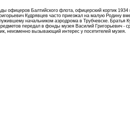
ады офицеров Балтийского флота, офицерский кортик 1934 
ригорьевич Кудрявцев часто приезжал на малую Родину вм
 служившему начальником аэродрома в Трубчевске. Братья 
редметов передал в фонды музея Василий Григорьевич - сре
тик, неизменно вызывающий интерес у посетителей музея.