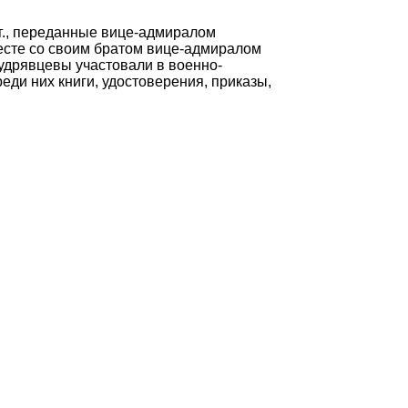
г., переданные вице-адмиралом
есте со своим братом вице-адмиралом
Кудрявцевы участовали в военно-
ди них книги, удостоверения, приказы,