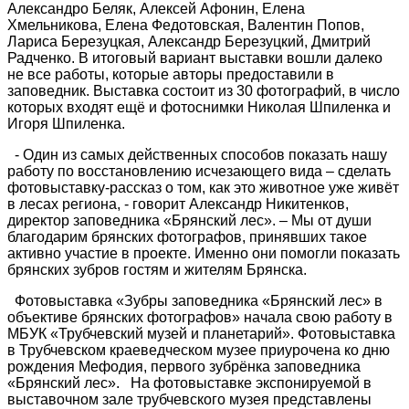
Александро Беляк, Алексей Афонин, Елена
Хмельникова, Елена Федотовская, Валентин Попов,
Лариса Березуцкая, Александр Березуцкий, Дмитрий
Радченко. В итоговый вариант выставки вошли далеко
не все работы, которые авторы предоставили в
заповедник. Выставка состоит из 30 фотографий, в число
которых входят ещё и фотоснимки Николая Шпиленка и
Игоря Шпиленка.
- Один из самых действенных способов показать нашу
работу по восстановлению исчезающего вида – сделать
фотовыставку-рассказ о том, как это животное уже живёт
в лесах региона, - говорит Александр Никитенков,
директор заповедника «Брянский лес». – Мы от души
благодарим брянских фотографов, принявших такое
активно участие в проекте. Именно они помогли показать
брянских зубров гостям и жителям Брянска.
Фотовыставка «Зубры заповедника «Брянский лес» в
объективе брянских фотографов» начала свою работу в
МБУК «Трубчевский музей и планетарий».
Фотовыставка
в Трубчевском краеведческом музее приурочена ко дню
рождения Мефодия, первого зубрёнка заповедника
«Брянский лес».
На фотовыставке экспонируемой в
выставочном зале трубчевского музея представлены