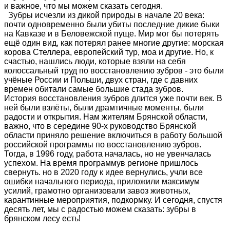
и важное, что мы можем сказать сегодня.
Зубры исчезли из дикой природы в начале 20 века:
почти одновременно были убиты последние дикие быки
на Кавказе и в Беловежской пуще. Мир мог бы потерять
ещё один вид, как потерял ранее многие другие: морская
корова Стеллера, европейский тур, моа и другие. Но, к
счастью, нашлись люди, которые взяли на себя
колоссальный труд по восстановлению зубров - это были
учёные России и Польши, двух стран, где с давних
времен обитали самые большие стада зубров.
История восстановления зубров длится уже почти век. В
ней были взлёты, были драмтичные моменты, были
радости и открытия. Нам жителям Брянской области,
важно, что в середине 90-х руководство Брянской
области приняло решение включиться в работу большой
российской программы по восстановлению зубров.
Тогда, в 1996 году, работа началась, но не увенчалась
успехом. На время программув регионе пришлось
свернуть. но в 2020 году к идее вернулись, учли все
ошибки начального периода, приложили максимум
усилий, грамотно организовали завоз животных,
карантинные мероприятия, подкормку. И сегодня, спустя
десять лет, мы с радостью можем сказать: зубры в
брянском лесу есть!