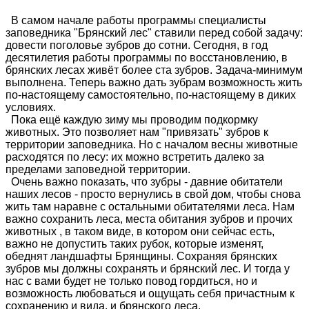
В самом начале работы программы специалисты
заповедника "Брянский лес" ставили перед собой задачу:
довести поголовье зубров до сотни. Сегодня, в год
десятилетия работы программы по восстановлению, в
брянских лесах живёт более ста зубров. Задача-минимум
выполнена. Теперь важно дать зубрам возможность жить
по-настоящему самостоятельно, по-настоящему в диких
условиях.
Пока ещё каждую зиму мы проводим подкормку
животных. Это позволяет нам "привязать" зубров к
территории заповедника. Но с началом весны животные
расходятся по лесу: их можно встретить далеко за
пределами заповедной территории.
Очень важно показать, что зубры - давние обитатели
наших лесов - просто вернулись в свой дом, чтобы снова
жить там наравне с остальными обитателями леса. Нам
важно сохранить леса, места обитания зубров и прочих
животных , в таком виде, в котором они сейчас есть,
важно не допустить таких рубок, которые изменят,
обеднят ландшафты Брянщины. Сохраняя брянских
зубров мы должны сохранять и брянский лес. И тогда у
нас с вами будет не только повод гордиться, но и
возможность любоваться и ощущать себя причастным к
сохранению и вида, и брянского леса.