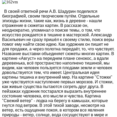
В своей ответной речи А.В. Шадурин поделился
биографией, своим творческим путём. Отдельные
эпизоды жизни, такие как, жизнь в деревне - нашли
отражение в сюжетах картин. В рассказе он,
неоднократно, упоминал о поиске темы, о том, что
искусство рождается в тишине в мастерской. Александр
Васильевич не сразу пришёл к своему стилю, поиск веры
помог ему найти свою идею. Как художник он пишет не
для продажи, а через полотна передаёт, то, что чувствует.
Название выставки объединяет сюжеты многих картин. В
картине «Август» на переднем плане сенокос, а вдали
деревенька, всё пространство наполнено тишиной, мы
видим, как человек пользуется плодами земли и человек
довольствуется тем, что имеет. Центральная идея
картины тишина и внутренний мир. На картине "Стожки"
уже чувствуется наступление первых морозов. И стожки,
как живые существа пытаются согреть друг друга. В
пейзажах художник постарался выразить внутреннее
состояние человека, его мысли и чувства. Картина
"Свежий ветер" - лодка на берегу в камышах, которые
гнутся под ветром. В этой тихой заводи, несмотря на
ветер, есть ощущение покоя, в котором все явления
природы - ветер, солнце, вода сосуществуют в мире и