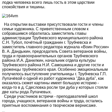
лодка человека всего лишь гость в этом царствии
спокойствия и тишины.
На открытии выставки присутствовали гости и члены
семьи художника. С приветственным словом к
собравшимся обратилась заместитель главы
администрации Трубчевского муниципального района
С.Н. Тубол, почётный гражданин г. Трубчевска и
заместитель главного редактора журнала «Воин России»
В. А. Дандыкин, председатель Совета ветеранов войны,
труда и правоохранительных органов Трубчевского
района И.А. Данилкин, начальник отдела культуры
Трубчевского района Н.И. Самошкина и другие гости и
уроженцы трубчевского края. Особенно эмоциональным
получилось выступление учительницы г. Трубчевска Г.П.
Лупачёвой о одной из работ художника "Два дуба", как
оказалось сюжет картины имеет большую историю -
когда-то в д. Сдесловка росли три дуба у которых стояли
две хаты рода Лупачевых.
Среди участников встречи - преподавателей школ
города, учащихся, ветеранов войны и труда, остались
приятные воспоминания о творческом вернисаже.