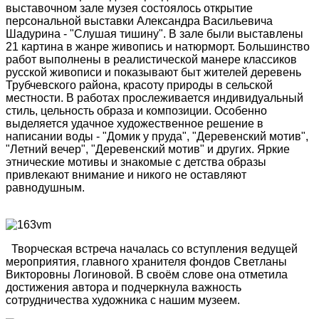
выставочном зале музея состоялось открытие
персональной выставки Александра Васильевича
Шадурина - "Слушая тишину". В зале были выставлены
21 картина в жанре живопись и натюрморт. Большинство
работ выполнены в реалистической манере классиков
русской живописи и показывают быт жителей деревень
Трубчевского района, красоту природы в сельской
местности. В работах прослеживается индивидуальный
стиль, цельность образа и композиции. Особенно
выделяется удачное художественное решение в
написании воды - "Домик у пруда", "Деревенский мотив",
"Летний вечер", "Деревенский мотив" и других. Яркие
этнические мотивы и знакомые с детства образы
привлекают внимание и никого не оставляют
равнодушным.
Творческая встреча началась со вступления ведущей
мероприятия, главного хранителя фондов Светланы
Викторовны Логиновой. В своём слове она отметила
достижения автора и подчеркнула важность
сотрудничества художника с нашим музеем.