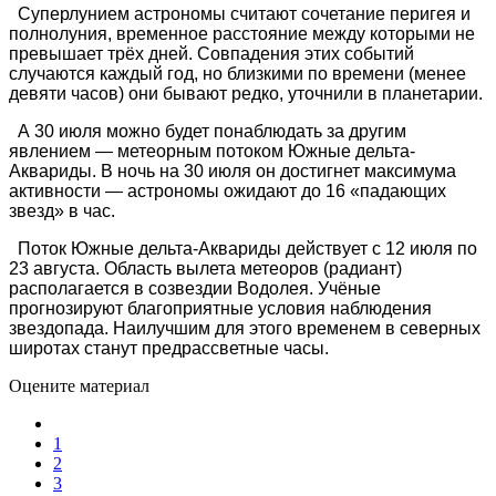
Суперлунием астрономы считают сочетание перигея и
полнолуния, временное расстояние между которыми не
превышает трёх дней. Совпадения этих событий
случаются каждый год, но близкими по времени (менее
девяти часов) они бывают редко, уточнили в планетарии.
А 30 июля можно будет понаблюдать за другим
явлением — метеорным потоком Южные дельта-
Аквариды. В ночь на 30 июля он достигнет максимума
активности — астрономы ожидают до 16 «падающих
звезд» в час.
Поток Южные дельта-Аквариды действует с 12 июля по
23 августа. Область вылета метеоров (радиант)
располагается в созвездии Водолея. Учёные
прогнозируют благоприятные условия наблюдения
звездопада. Наилучшим для этого временем в северных
широтах станут предрассветные часы.
Оцените материал
1
2
3