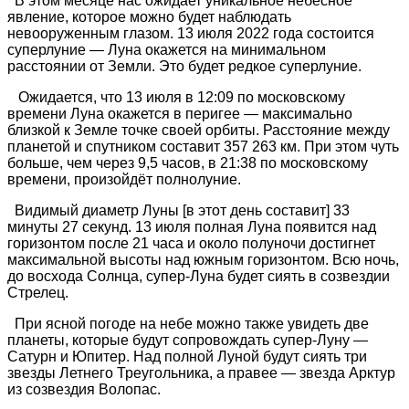
В этом месяце нас ожидает уникальное небесное
явление, которое можно будет наблюдать
невооруженным глазом. 13 июля 2022 года состоится
суперлуние — Луна окажется на минимальном
расстоянии от Земли. Это будет редкое суперлуние.
Ожидается, что 13 июля в 12:09 по московскому
времени Луна окажется в перигее — максимально
близкой к Земле точке своей орбиты. Расстояние между
планетой и спутником составит 357 263 км. При этом чуть
больше, чем через 9,5 часов, в 21:38 по московскому
времени, произойдёт полнолуние.
Видимый диаметр Луны [в этот день составит] 33
минуты 27 секунд. 13 июля полная Луна появится над
горизонтом после 21 часа и около полуночи достигнет
максимальной высоты над южным горизонтом. Всю ночь,
до восхода Солнца, супер-Луна будет сиять в созвездии
Стрелец.
При ясной погоде на небе можно также увидеть две
планеты, которые будут сопровождать супер-Луну —
Сатурн и Юпитер. Над полной Луной будут сиять три
звезды Летнего Треугольника, а правее — звезда Арктур
из созвездия Волопас.