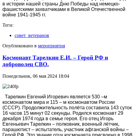
в истории нашей страны Дню Победы над немецко-
фашистскими захватчиками в Великой Отечественной
войне 1941-1945 гг.
Теги:
совет_ветеранов
Опубликовано в
мероприятия
Космонавт Тарелкин Е.И. – Герой РФ и
доброволец СВО.
Понедельник, 06 мая 2024 18:04
Тарелкин Евгений Игоревич является 530 –м
космонавтом мира и 115 – м космонавтом России
(СССР). Продолжительность полёта составила 143 суток
16 часов 15 минут 02 секунды. Родился космонавт 29
декабря 1974 года в семье героя. Его отец Игорь
Евгеньевич Тарелкин – полковник, военный лётчик,
парашютист – испытатель, участник афганской войны –
Герой РФ. Это звание отцу космонавта присвоено в 1998